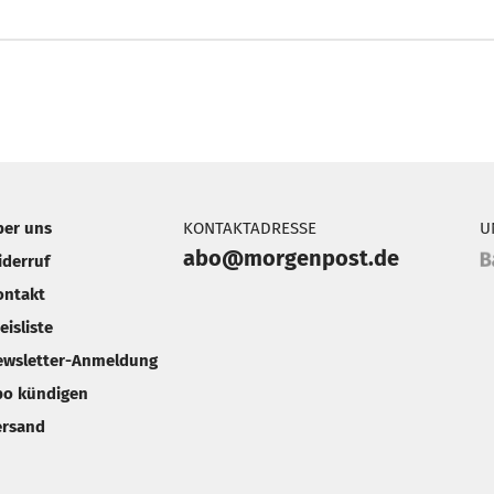
ber uns
KONTAKTADRESSE
U
abo@morgenpost.de
iderruf
ontakt
eisliste
ewsletter-Anmeldung
bo kündigen
ersand