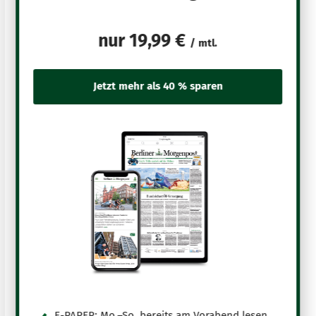
nur
19,99 €
/ mtl.
E-PAPER: Mo.–So. bereits am Vorabend lesen