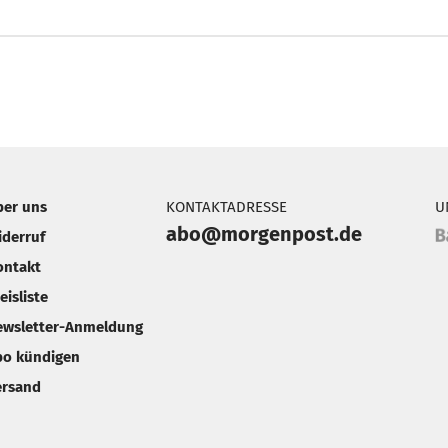
ber uns
KONTAKTADRESSE
U
abo@morgenpost.de
iderruf
ontakt
eisliste
ewsletter-Anmeldung
bo kündigen
ersand